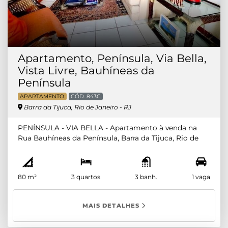
da Tijuca Apartamentos 3 Quartos Barra da Tijuca
Apartamentos 4 Quartos Barra da Tijuca
Apartamento, Península, Via Bella,
Vista Livre, Bauhíneas da
Península
APARTAMENTO
CÓD. 843C
Barra da Tijuca, Rio de Janeiro - RJ
PENÍNSULA - VIA BELLA - Apartamento à venda na
Rua Bauhíneas da Península, Barra da Tijuca, Rio de
Janeiro, RJ. Composto por 3 quartos (sendo 1 suíte
com armário) , sala em 2 ambientes, varanda com
vista livre, andar médio, banheiro social, cozinha com
80 m²
3 quartos
3 banh.
1 vaga
armários, banheiro de serviço e área de serviço.
INFRAESTRUTURA COMPLETA. Ônibus do
condomínio. Disponibilidade e informações podem
MAIS DETALHES
sofrer alterações e devem ser confirmados junto ao
anunciante. Cigani Imóveis CJ: 7293 - CÓD:843C