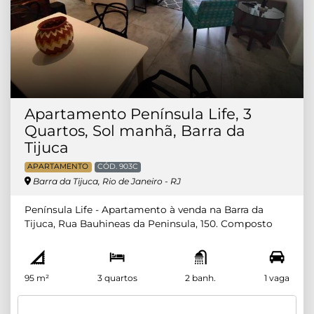
Apartamento Península Life, 3
Quartos, Sol manhã, Barra da
Tijuca
APARTAMENTO
CÓD. 903C
Barra da Tijuca, Rio de Janeiro - RJ
Península Life - Apartamento à venda na Barra da
Tijuca, Rua Bauhineas da Peninsula, 150. Composto
por 3 quartos com armários planejados (sendo 1 suíte),
sala em 2 ambientes, ótima varanda com sol da
manhã e andar alto. Banheiro social, copa cozinha
95 m²
3 quartos
2 banh.
1 vaga
planejados e área de serviço. OBS. Varanda piso
cerâmica, sala e quartos no porcelanato, banheiro
social com armário e blindex. INFRAESTRUTURA