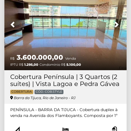
sofrer alterações e devem ser confirmados junto ao
anunciante. CJ: 7293 - CÓD: 414D Apartamento à
venda na Rua Jacarandás da Península, 1000,
Condomínio Via Privilege, Barra da Tijuca com 4
Previous
Next
quartos sendo 4 suítes.
3.600.000,00
R$
Venda
IPTU
R$
1.295,00
Condomínio
R$
5.100,00
Cobertura Península | 3 Quartos (2
suítes) | Vista Lagoa e Pedra Gávea
COBERTURA
CÓD. COB.STYLE
Barra da Tijuca, Rio de Janeiro - RJ
PENÍNSULA - BARRA DA TIJUCA - Cobertura duplex à
venda na Avenida dos Flamboyants. Composta por 1º
PAVIMENTO: Planta original com 3 quartos
transformados em 2 quartos (sendo 1 suíte), 3º quarto