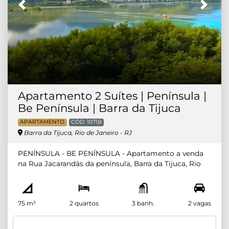
Imobiliária na Barra da Tijuca.
Previous
Next
Apartamento 2 Suítes | Península |
Be Península | Barra da Tijuca
APARTAMENTO
CÓD. 1071B
Barra da Tijuca, Rio de Janeiro - RJ
PENÍNSULA - BE PENÍNSULA - Apartamento a venda
na Rua Jacarandás da península, Barra da Tijuca, Rio
de Janeiro. Composto por 2 quartos sendo 2 suítes
com preparação para splits (1 suíte com sacada).
Andar alto. Sala em 2 ambientes com preparação para
75 m²
2 quartos
3 banh.
2 vagas
split, varanda com sol da manhã e linda vista para
pedra da Gávea e Lagoa. Lavabo, cozinha e área de
serviço. 2 VAGAS - PRIMEIRA LOCAÇÃO.