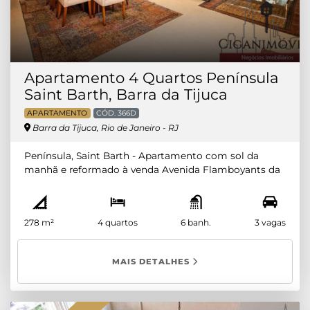
Apartamento 4 Quartos Península
Saint Barth, Barra da Tijuca
APARTAMENTO
CÓD. 366D
Barra da Tijuca, Rio de Janeiro - RJ
Península, Saint Barth - Apartamento com sol da
manhã e reformado à venda Avenida Flamboyants da
Península, Barra da Tijuca. Composto por 4 suítes com
armários, ampla sala em 3 ambientes com teto
rebaixado, projeto de iluminação e split, varanda
278 m²
4 quartos
6 banh.
3 vagas
gourmet fechada com cortina de vidro, vista
parcialmente livre, lavabo, cozinha com armários,
dependência completa e área de serviço.
MAIS DETALHES
INFRAESTRUTURA COMPLETA. Disponibilidade e
informações podem sofrer alterações e devem ser
confirmados junto ao anunciante. Ciganimóveis CJ:
7293 - CÓD:366D Apartamento à venda na Avenida