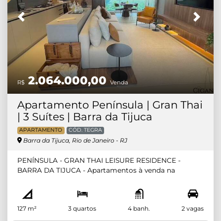
Previous
Next
2.064.000,00
R$
Venda
Apartamento Península | Gran Thai
| 3 Suítes | Barra da Tijuca
APARTAMENTO
CÓD. TEGRA
Barra da Tijuca, Rio de Janeiro - RJ
PENÍNSULA - GRAN THAI LEISURE RESIDENCE -
BARRA DA TIJUCA - Apartamentos à venda na
Avenida das Acácias da Península. Composto por 3
suítes de 127m2 a 145m2, 4 suítes de 172m2 a 203m2,
Upgarden com 3 suítes de 162m2 a 227m2, Upgarden
127 m²
3 quartos
4 banh.
2 vagas
de 222m2, coberturas lineares com 4 suítes de 249m2
a 405m2, coberturas duplex com 4 suítes de 309m2 a