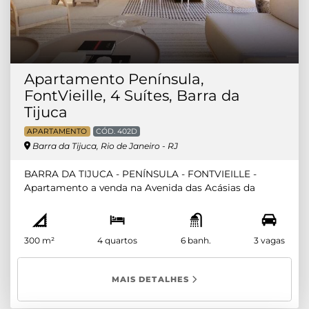
Apartamento Península,
FontVieille, 4 Suítes, Barra da
Tijuca
APARTAMENTO
CÓD. 402D
Barra da Tijuca, Rio de Janeiro - RJ
BARRA DA TIJUCA - PENÍNSULA - FONTVIEILLE -
Apartamento a venda na Avenida das Acásias da
Península, 607. Composto por 4 suítes (sendo 1
master, preparação para banheira e varanda privativa),
ampla sala, lavabo, varanda gourmet com vista livre,
300 m²
4 quartos
6 banh.
3 vagas
sol da manhã, andar alto. Ampla Copa-cozinha,
dispensa, área de serviço e dependência de
empregada e banheiro de serviço. 3 vagas de garagem
MAIS DETALHES
cobertas com espaçoso box. OBS. HAVENDO
INTERESSE, O PROPRIETÁRIO POSSUI PROJETO COM