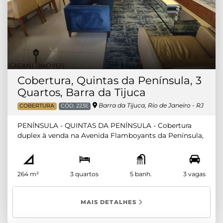
Cobertura, Quintas da Península, 3
Quartos, Barra da Tijuca
Barra da Tijuca, Rio de Janeiro - RJ
COBERTURA
CÓD. 223E
PENÍNSULA - QUINTAS DA PENÍNSULA - Cobertura
duplex à venda na Avenida Flamboyants da Península,
Barra da Tijuca, Rio de Janeiro/RJ. Composta por:
PRIMEIRO PAVIMENTO: 2 quartos com armários
(sendo 1 suíte), Ampla sala em 2 ambientes com teto
264 m²
3 quartos
5 banh.
3 vagas
rebaixado e projeto de iluminação, varanda com vista
livre, banheiro social, cozinha com armários,
dependência completa e área de serviço. SEGUNDO
MAIS DETALHES
PAVIMENTO: 1 suíte com armários e split, sala íntima
com split, varanda com piscina e churrasqueira.