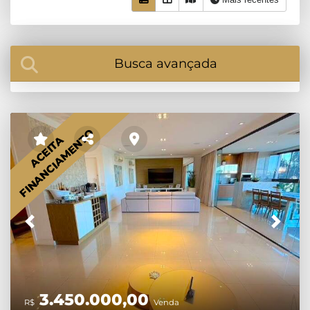
Busca avançada
FINANCIAMENTO
ACEITA
Previous
Next
3.450.000,00
R$
Venda