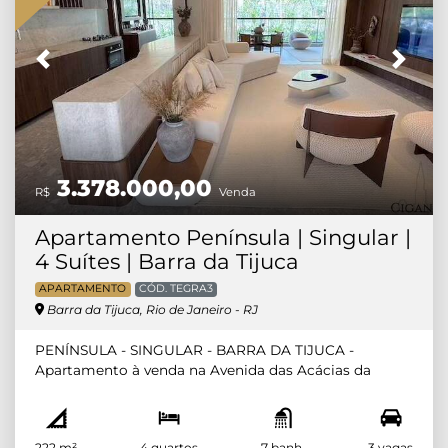
Previous
Next
3.378.000,00
R$
Venda
Apartamento Península | Singular |
4 Suítes | Barra da Tijuca
APARTAMENTO
CÓD. TEGRA3
Barra da Tijuca, Rio de Janeiro - RJ
PENÍNSULA - SINGULAR - BARRA DA TIJUCA -
Apartamento à venda na Avenida das Acácias da
Península com 4 quartos sendo 4 suítes de 222m2 a
229m2 e coberturas lineares com 4 suítes de 452m2.
Estacionamento com 2 níveis de subsolo. Singular
222 m²
4 quartos
7 banh.
3 vagas